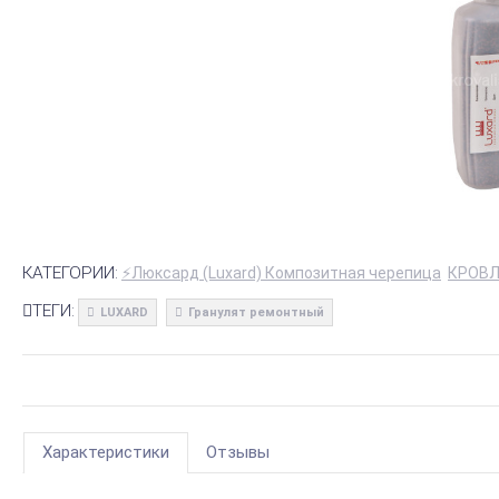
КАТЕГОРИИ:
⚡Люксард (Luxard) Композитная черепица
КРОВЛ
ТЕГИ:
LUXARD
Гранулят ремонтный
Характеристики
Отзывы