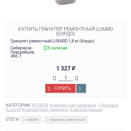
КУПИТЬ ГРАНУЛЯТ РЕМОНТНЫЙ LUXARD
(БОРДО)
Гранулят ремонтный LUXARD 1,8 кг (бордо)
Сибиряков-
В наличии
Гвардейцев,
49б-1:
1 327
₽
КУПИТЬ
КАТЕГОРИИ:
КРОВЛЯ
Композитная черепица
⚡Люксард
(Luxard) Композитная черепица
Комплектующие
ТЕГИ:
LUXARD
Гранулят ремонтный