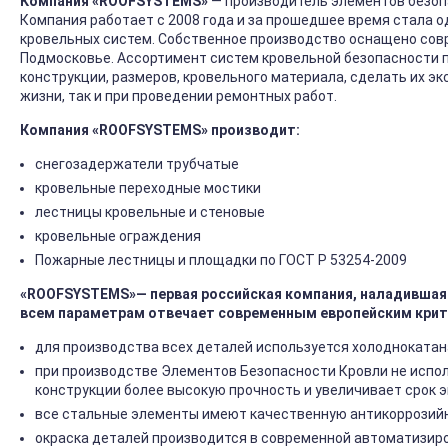
Компания «ROOFSYSTEMS»
— производитель элементов безоп
Компания работает с 2008 года и за прошедшее время стала 
кровельных систем. Собственное производство оснащено сов
Подмосковье. Ассортимент систем кровельной безопасности 
конструкции, размеров, кровельного материала, сделать их э
жизни, так и при проведении ремонтных работ.
Компания «ROOFSYSTEMS» производит
:
снегозадержатели трубчатые
кровельные переходные мостики
лестницы кровельные и стеновые
кровельные ограждения
Пожарные лестницы и площадки по ГОСТ Р 53254-2009
«ROOFSYSTEMS»— первая российская компания, наладившая 
всем параметрам отвечает современным европейским крит
для производства всех деталей используется холоднокатан
при производстве Элементов Безопасности Кровли не испол
конструкции более высокую прочность и увеличивает срок 
все стальные элементы имеют качественную антикоррозийну
окраска деталей производится в современной автоматизир