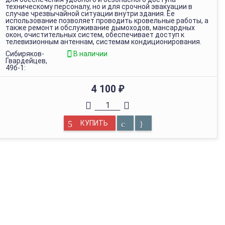
техническому персоналу, но и для срочной эвакуации в
случае чрезвычайной ситуации внутри здания. Ее
использование позволяет проводить кровельные работы, а
также ремонт и обслуживание дымоходов, мансардных
окон, очистительных систем, обеспечивает доступ к
телевизионным антеннам, системам кондиционирования.
Сибиряков-
В наличии
Гвардейцев,
49б-1:
4 100
₽
КУПИТЬ