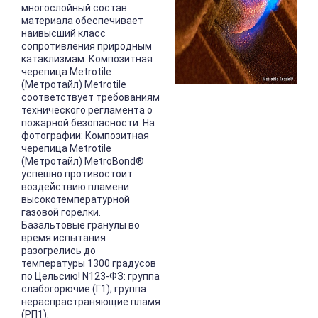
многослойный состав
материала обеспечивает
наивысший класс
сопротивления природным
катаклизмам. Композитная
черепица Metrotile
(Метротайл) Metrotile
соответствует требованиям
технического регламента о
пожарной безопасности. На
фотографии: Композитная
черепица Metrotile
(Метротайл) MetroBond®
успешно противостоит
воздействию пламени
высокотемпературной
газовой горелки.
Базальтовые гранулы во
время испытания
разогрелись до
температуры 1300 градусов
по Цельсию! N123-ФЗ: группа
слабогорючие (Г1); группа
нераспрастраняющие пламя
(РП1).