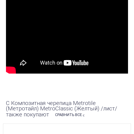
С Композитная черепица Metrotile
(Метротайл) MetroClassic (Желтый) /лист/
также покупают
СРАВНИТЬ ВСЕ