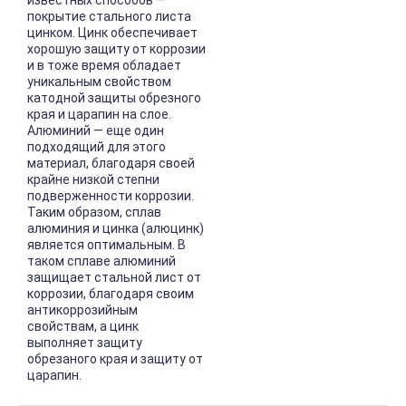
известных способов —
покрытие стального листа
цинком. Цинк обеспечивает
хорошую защиту от коррозии
и в тоже время обладает
уникальным свойством
катодной защиты обрезного
края и царапин на слое.
Алюминий — еще один
подходящий для этого
материал, благодаря своей
крайне низкой степни
подверженности коррозии.
Таким образом, сплав
алюминия и цинка (алюцинк)
является оптимальным. В
таком сплаве алюминий
защищает стальной лист от
коррозии, благодаря своим
антикоррозийным
свойствам, а цинк
выполняет защиту
обрезаного края и защиту от
царапин.