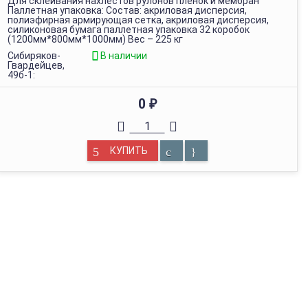
Для склеивания нахлёстов рулонов пленок и мембран
Паллетная упаковка: Состав: акриловая дисперсия,
полиэфирная армирующая сетка, акриловая дисперсия,
силиконовая бумага паллетная упаковка 32 коробок
(1200мм*800мм*1000мм) Вес – 225 кг
Сибиряков-
В наличии
Гвардейцев,
49б-1:
0
₽
КУПИТЬ