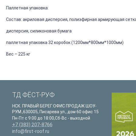
Паллетная упаковка:
Состав: акриловая дисперсия, полиэфирная армирующая сетка
дисперсия, силиконовая бумага
паллетная упаковка 32 коробок (1200мм*800мм*1000мм)
Вес – 225 кг
ТД ФЁСТ-РУФ
НСК. ПРАВЫЙ БЕРЕГ:ОФИС ПРОДАЖ ШОУ-
РУМ.
,
630005
,
Писарева ул., дом 60 офис 15
Пн-Пт с 9:00 до 18:00,Сб-Вс - выходной
+7 (383) 207-8766
info@first-roof.ru