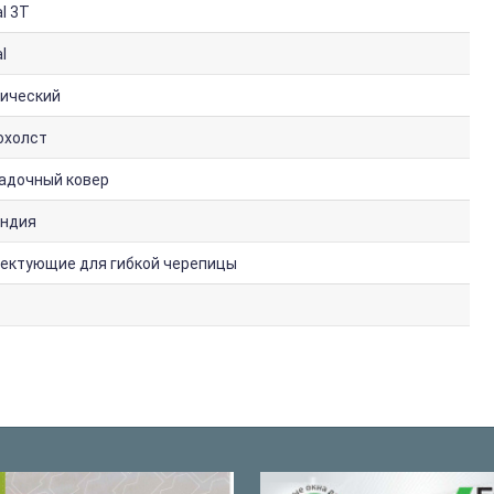
l 3T
l
ический
охолст
адочный ковер
ндия
ектующие для гибкой черепицы