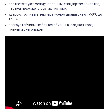
соответствуют международным стандартам качества,
что подтверждено сертификатами;
удароустойчивы в температурном диапазоне от -50°С до
+60°С;
влагоустойчивы; не боятся обильных осадков, гроз,
ливней и снегопадов;