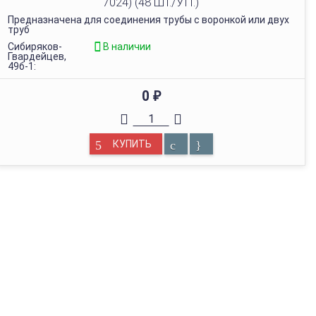
7024) (48 ШТ./УП.)
Предназначена для соединения трубы с воронкой или двух
труб
Сибиряков-
В наличии
Гвардейцев,
49б-1:
0
₽
КУПИТЬ