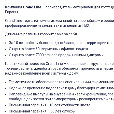
Компания
Grand Line
— производитель материалов для коттедж
Европы.
Grand Line - одна из немногих компаний на европейском и рос
профилированные изделия, так и изделия из ПВХ.
Динамика развития говорит сама за себя:
За 10 лет работы было создано 8 заводов на территории ц
Открыто более 60 фирменных офисов продаж
Открыто более 7000 офисов продаж нашими дилерами
Пластиковый водосток Grand Line – классическая круглая вод
точные расчеты желоба и трубы обеспечат прочность и герме
надежное крепление всей системы к дому.
Герметичность обеспечивается специальными фирменными
Надежное крепление водостока к дому благодаря усиленно
Каплевидные выступы на внутренней части кронштейна, п
свободно двигается при температурных расширениях/сжати
Письменная гарантия - 10 лет стойкости цвета
Письменная гарантия – 30 лет службы