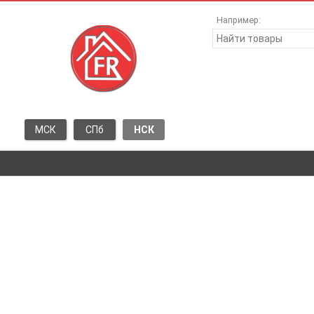
Например:
МСК
СПб
НСК