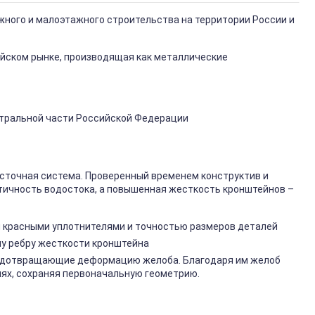
ного и малоэтажного строительства на территории России и
сийском рынке, производящая как металлические
ентральной части Российской Федерации
осточная система. Проверенный временем конструктив и
тичность водостока, а повышенная жесткость кронштейнов –
 красными уплотнителями и точностью размеров деталей
му ребру жесткости кронштейна
редотвращающие деформацию желоба. Благодаря им желоб
ях, сохраняя первоначальную геометрию.