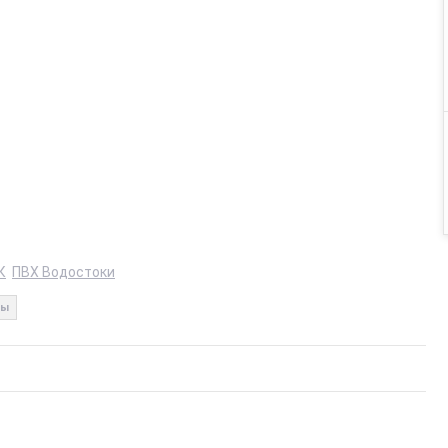
К
ПВХ Водостоки
бы