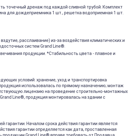
ть точечный дренаж под каждой сливной трубой. Комплект
зина для дождеприемника 1 шт., решетка водоприемная 1 шт.
 вздутие, расслаивание) из-за воздействия климатических и
одосточных систем Grand Line®.
цвечивания продукции. *Стабильность цвета - плавное и
дующих условий: хранение, уход и транспортировка
 продукция использовалась по прямому назначению; монтаж
тствующую лицензию на проведение строительно-монтажных
Grand Line®, продукция монтировалась на здании с
й гарантии. Началом срока действия гарантии является
йствия гарантии определяется как дата, проставленная
 продукции Grand Line® вправе требовать от Продавца