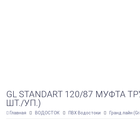
GL STANDART 120/87 МУФТА ТР
ШТ./УП.)
Главная
ВОДОСТОК
ПВХ Водостоки
Гранд лайн (G