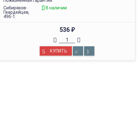
Пожизненная гарантия
Сибиряков-
В наличии
Гвардейцев,
49б-1:
536
₽
КУПИТЬ