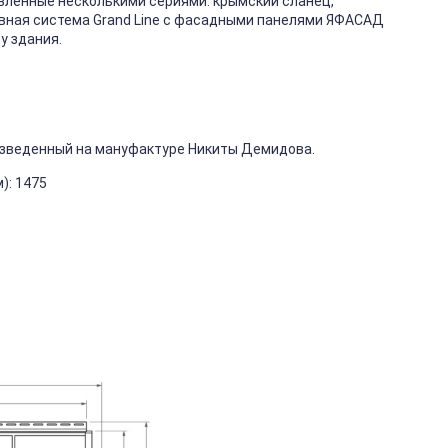
вленные несколькими сериями: крымский сланец,
ивная система Grand Line с фасадными панелями ЯФАСАД
у здания.
изведенный на мануфактуре Никиты Демидова.
): 1475