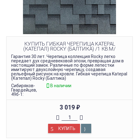
КУПИТЬ ГИБКАЯ ЧЕРЕПИЦА KATEPAL
(КАТЕПАЛ) ROCKY (БАЛТИКА) /1 КВ.М/
Гарантия 30 лет. Черепица коллекция Rocky легко
передает дух средневековой эпохи, превращая дом в
настоящий замок. Различные по форме лепестки
имитируют двухслойную черепицу, создавая
рельефный рисунок на кровле. Гибкая черепица Katepal
(Катепал) Rocky (Балтика)
Сибиряков-
В наличии
Гвардейцев,
49б-1:
3 019
₽
КУПИТЬ