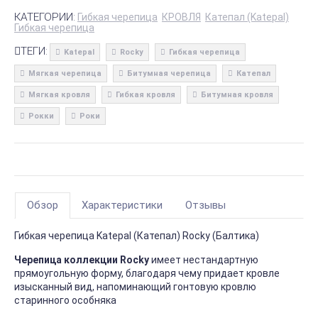
КАТЕГОРИИ:
Гибкая черепица
КРОВЛЯ
Катепал (Katepal)
Гибкая черепица
ТЕГИ:
Katepal
Rocky
Гибкая черепица
Мягкая черепица
Битумная черепица
Катепал
Мягкая кровля
Гибкая кровля
Битумная кровля
Рокки
Роки
Обзор
Характеристики
Отзывы
Гибкая черепица Katepal (Катепал) Rocky (Балтика)
Черепица коллекции Rocky
имеет нестандартную
прямоугольную форму, благодаря чему придает кровле
изысканный вид, напоминающий гонтовую кровлю
старинного особняка