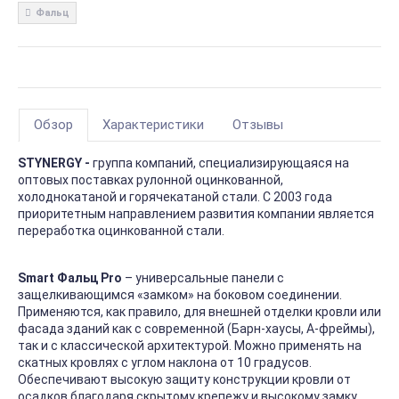
Фальц
Обзор
Характеристики
Отзывы
STYNERGY -
группа компаний, специализирующаяся на
оптовых поставках рулонной оцинкованной,
холоднокатаной и горячекатаной стали. С 2003 года
приоритетным направлением развития компании является
переработка оцинкованной стали.
Smart Фальц Pro
– универсальные панели с
защелкивающимся «замком» на боковом соединении.
Применяются, как правило, для внешней отделки кровли или
фасада зданий как с современной (Барн-хаусы, А-фреймы),
так и с классической архитектурой. Можно применять на
скатных кровлях с углом наклона от 10 градусов.
Обеспечивают высокую защиту конструкции кровли от
осадков благодаря скрытому крепежу и высокому замку