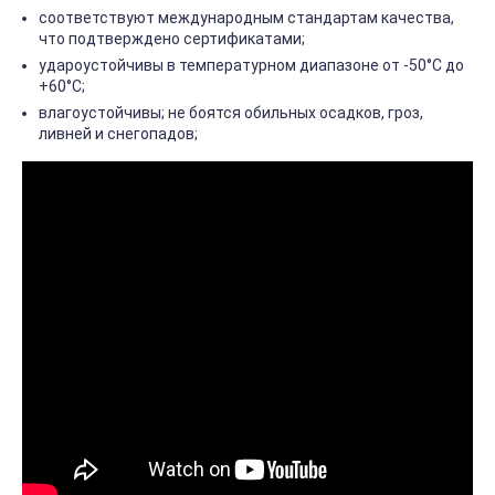
соответствуют международным стандартам качества,
что подтверждено сертификатами;
удароустойчивы в температурном диапазоне от -50°С до
+60°С;
влагоустойчивы; не боятся обильных осадков, гроз,
ливней и снегопадов;