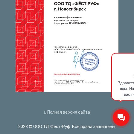
Здравств
вам. На
вас п
Полная версия сайта
2023 © ООО ТД Фёст-Руф. Все права защищены.