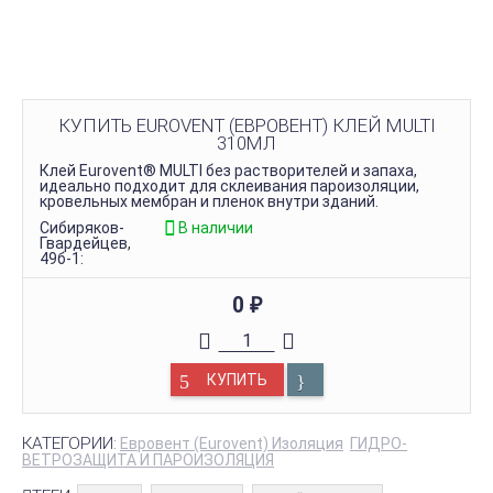
КУПИТЬ EUROVENT (ЕВРОВЕНТ) КЛЕЙ MULTI
310МЛ
Клей Eurovent® MULTI без растворителей и запаха,
идеально подходит для склеивания пароизоляции,
кровельных мембран и пленок внутри зданий.
Сибиряков-
В наличии
Гвардейцев,
49б-1:
0
₽
КУПИТЬ
КАТЕГОРИИ:
Евровент (Eurovent) Изоляция
ГИДРО-
ВЕТРОЗАЩИТА И ПАРОИЗОЛЯЦИЯ