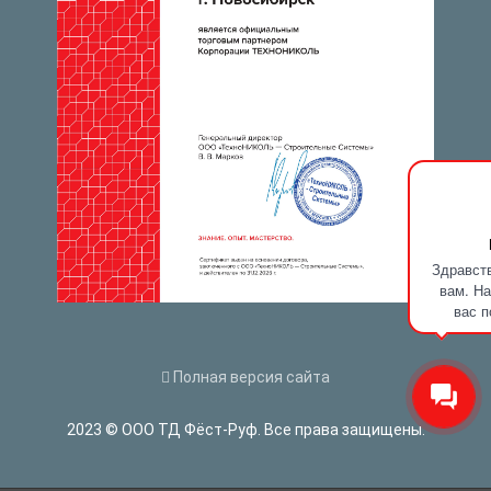
Здравств
вам. На
вас п
Полная версия сайта
2023 © ООО ТД Фёст-Руф. Все права защищены.