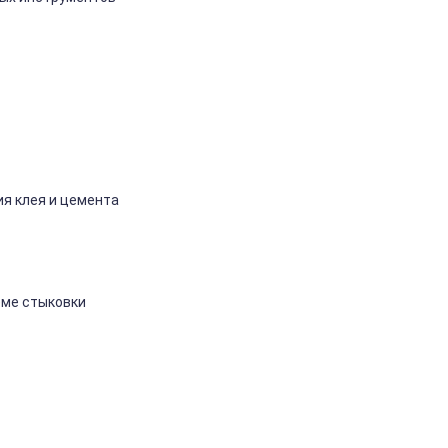
ия
клея
и
цемента
еме
стыковки