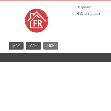
Например:
МСК
СПб
НСК