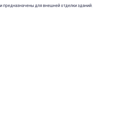
и
предназначены
для
внешней
отделки
зданий.