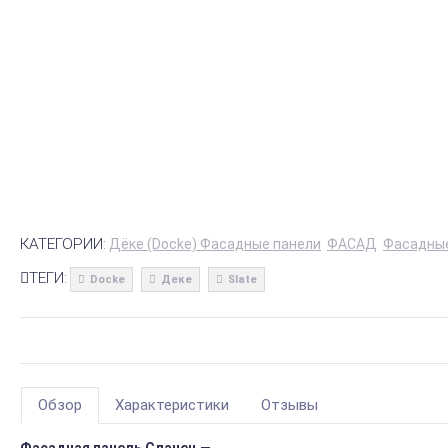
КАТЕГОРИИ:
Дёке (Docke) Фасадные панели
ФАСАД
Фасадные
ТЕГИ:
Docke
Деке
Slate
Обзор
Характеристики
Отзывы