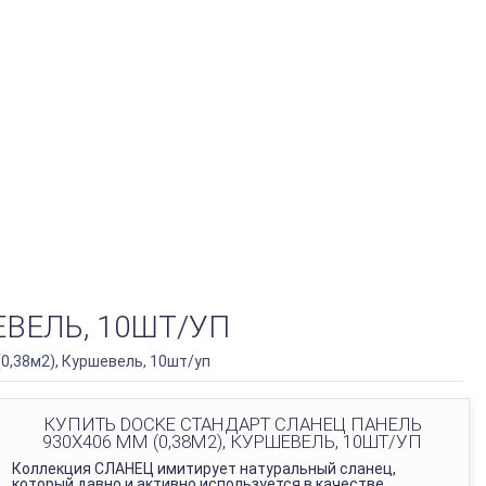
ЕВЕЛЬ, 10ШТ/УП
,38м2), Куршевель, 10шт/уп
КУПИТЬ DOCKE СТАНДАРТ СЛАНЕЦ ПАНЕЛЬ
930Х406 ММ (0,38М2), КУРШЕВЕЛЬ, 10ШТ/УП
Коллекция СЛАНЕЦ имитирует натуральный сланец,
который давно и активно используется в качестве