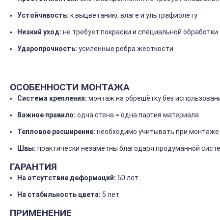
Устойчивость:
к
выцветанию,
влаге
и
ультрафиолету
Низкий
уход:
не
требует
покраски
и
специальной
обработки
Ударопрочность:
усиленные
рёбра
жёсткости
ОСОБЕННОСТИ
МОНТАЖА
Система
крепления:
монтаж
на
обрешётку
без
использован
Важное
правило:
одна
стена
= одна
партия
материала
Тепловое
расширение:
необходимо
учитывать
при
монтаже
Швы:
практически
незаметны
благодаря
продуманной
сист
ГАРАНТИЯ
На
отсутствие
деформаций:
50
лет
На
стабильность
цвета:
5
лет
ПРИМЕНЕНИЕ