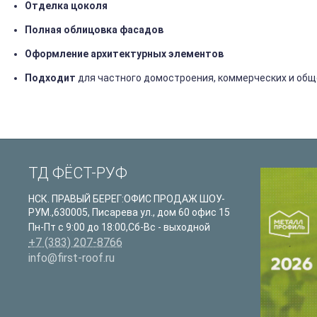
Отделка
цоколя
Полная
облицовка
фасадов
Оформление
архитектурных
элементов
Подходит
для
частного
домостроения,
коммерческих
и
общ
ТД ФЁСТ-РУФ
НСК. ПРАВЫЙ БЕРЕГ:ОФИС ПРОДАЖ ШОУ-
РУМ.
,
630005
,
Писарева ул., дом 60 офис 15
Пн-Пт с 9:00 до 18:00,Сб-Вс - выходной
+7 (383) 207-8766
info@first-roof.ru