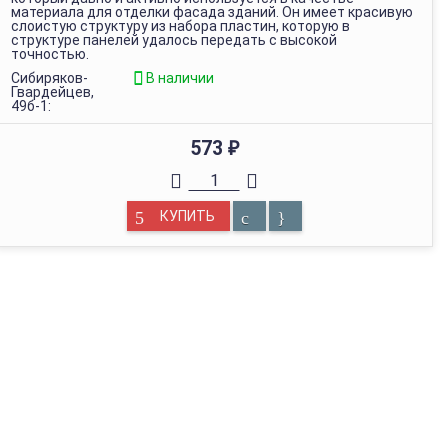
материала для отделки фасада зданий. Он имеет красивую
слоистую структуру из набора пластин, которую в
структуре панелей удалось передать с высокой
точностью.
Сибиряков-
В наличии
Гвардейцев,
49б-1:
573
₽
КУПИТЬ