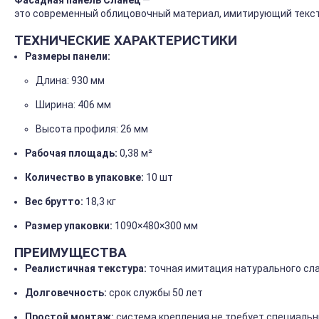
Фасадная
панель
Сланец
—
это
современный
облицовочный
материал,
имитирующий
текс
ТЕХНИЧЕСКИЕ
ХАРАКТЕРИСТИКИ
Размеры
панели:
Длина:
930
мм
Ширина:
406
мм
Высота
профиля:
26
мм
Рабочая
площадь:
0,38
м²
Количество
в
упаковке:
10
шт
Вес
брутто:
18,3
кг
Размер
упаковки:
1090×480×300
мм
ПРЕИМУЩЕСТВА
Реалистичная
текстура:
точная
имитация
натурального
сл
Долговечность:
срок
службы
50
лет
Простой
монтаж:
система
крепления
не
требует
специальн