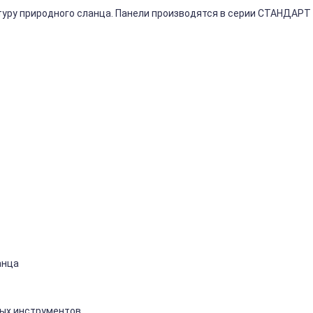
туру
природного
сланца.
Панели
производятся
в
серии
СТАНДАРТ
анца
ых
инструментов