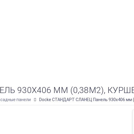
ЛЬ 930Х406 ММ (0,38М2), КУРШ
асадные панели
Docke СТАНДАРТ СЛАНЕЦ Панель 930х406 мм (0