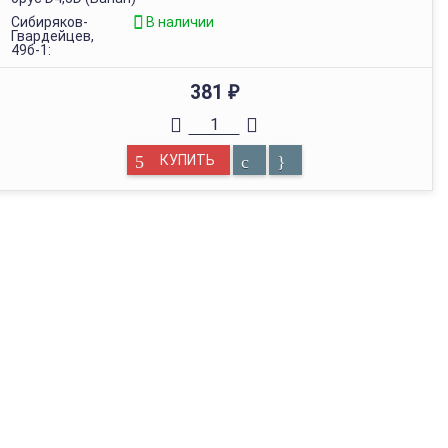
Сибиряков-
В наличии
Гвардейцев,
49б-1:
381
₽
КУПИТЬ