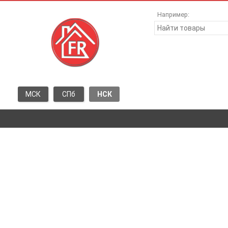
Например:
МСК
СПб
НСК