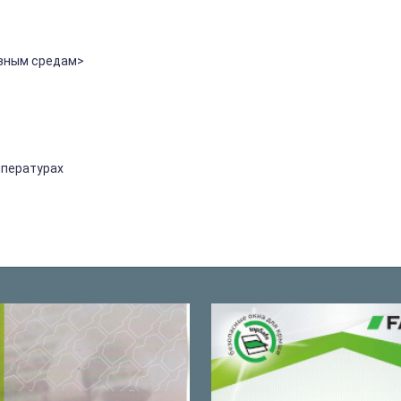
ивным средам>
мпературах