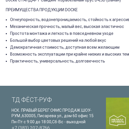
Docke СТАНДАРТ Сайдинг Корабельный брус D4,5D (Банан)
ПРЕИМУЩЕСТВА ПРОДУКЦИИ DOCKE
Огнеупорность, водонепроницаемость, стойкость к агресс
Механическая прочность, малый вес, высокая эластичнос
Простота монтажа и легкость в повседневном уходе
Большой выбор цветовых решений на любой вкус
Демократичная стоимость, доступная всем желающим
Возможность эксплуатации при крайне низких и высоких те
Практичность, универсальность, долговечность
ТД ФЁСТ-РУФ
НСК. ПРАВЫЙ БЕРЕГ:ОФИС ПРОДАЖ ШОУ-
РУМ.
,
630005
,
Писарева ул., дом 60 офис 15
Пн-Пт с 9:00 до 18:00,Сб-Вс - выходной
+7 (383) 207-8766