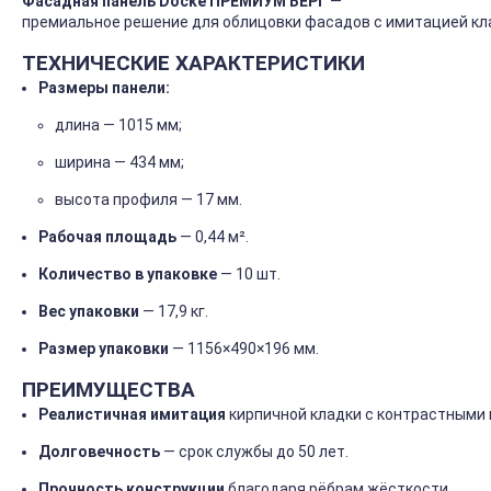
Фасадная
панель
Docke ПРЕМИУМ БЕРГ
—
премиальное
решение
для
облицовки
фасадов
с
имитацией
кл
ТЕХНИЧЕСКИЕ
ХАРАКТЕРИСТИКИ
Размеры
панели:
длина
— 1015
мм;
ширина
— 434
мм;
высота
профиля
— 17
мм.
Рабочая
площадь
— 0,44
м².
Количество
в
упаковке
— 10
шт.
Вес
упаковки
— 17,9
кг.
Размер
упаковки
— 1156×490×196
мм.
ПРЕИМУЩЕСТВА
Реалистичная
имитация
кирпичной
кладки
с
контрастными
Долговечность
— срок
службы
до
50
лет.
Прочность
конструкции
благодаря
рёбрам
жёсткости.