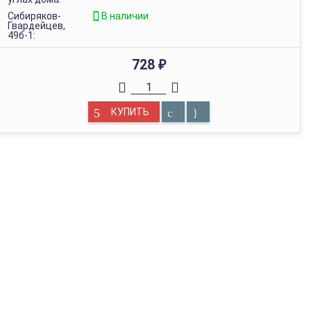
Сибиряков-
В наличии
Гвардейцев,
49б-1:
728
₽
КУПИТЬ