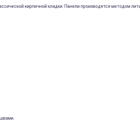
ассической
кирпичной
кладки.
Панели
производятся
методом
лит
швами.