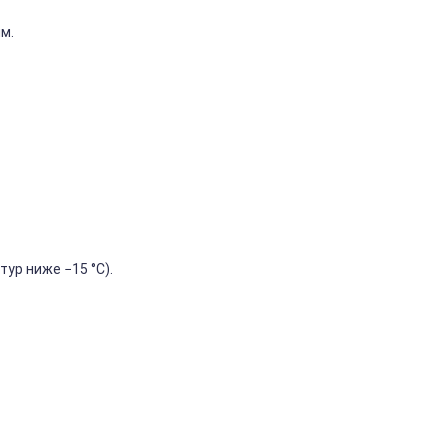
м.
тур
ниже
−15
°C).