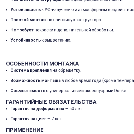
Устойчивость
к
УФ-излучению
и
атмосферным
воздействия
Простой
монтаж
по
принципу
конструктора.
Не
требует
покраски
и
дополнительной
обработки.
Устойчивость
к
выцветанию.
ОСОБЕННОСТИ
МОНТАЖА
Система
крепления
на
обрешётку.
Возможность
монтажа
в
любое
время
года
(кроме
темпера
Совместимость
с
универсальными
аксессуарами
Docke.
ГАРАНТИЙНЫЕ
ОБЯЗАТЕЛЬСТВА
Гарантия
на
деформацию
— 50
лет.
Гарантия
на
цвет
— 7
лет.
ПРИМЕНЕНИЕ