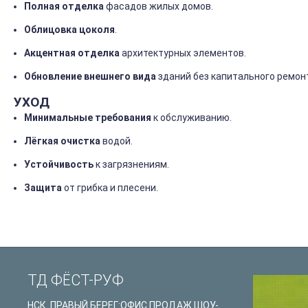
Полная
отделка
фасадов
жилых
домов.
Облицовка
цоколя
.
Акцентная
отделка
архитектурных
элементов.
Обновление
внешнего
вида
зданий
без
капитального
ремонт
УХОД
Минимальные
требования
к
обслуживанию.
Лёгкая
очистка
водой.
Устойчивость
к
загрязнениям.
Защита
от
грибка
и
плесени.
ТД ФЁСТ-РУФ
НСК. ПРАВЫЙ БЕРЕГ:ОФИС ПРОДАЖ ШОУ-