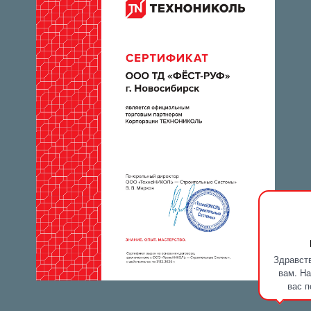
Здравств
вам. На
вас п