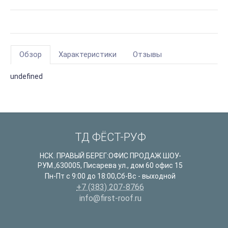
Обзор
Характеристики
Отзывы
undefined
ТД ФЁСТ-РУФ
НСК. ПРАВЫЙ БЕРЕГ:ОФИС ПРОДАЖ ШОУ-
РУМ.
,
630005
,
Писарева ул., дом 60 офис 15
Пн-Пт с 9:00 до 18:00,Сб-Вс - выходной
+7 (383) 207-8766
info@first-roof.ru